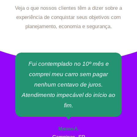
Veja o que nossos clientes têm a dizer sobre a
experiência de conquistar seus objetivos com
planejamento, economia e segurança.
Fui contemplado no 10º mês e
comprei meu carro sem pagar
nenhum centavo de juros.
Atendimento impecável do início ao
fim.
Marcos A.