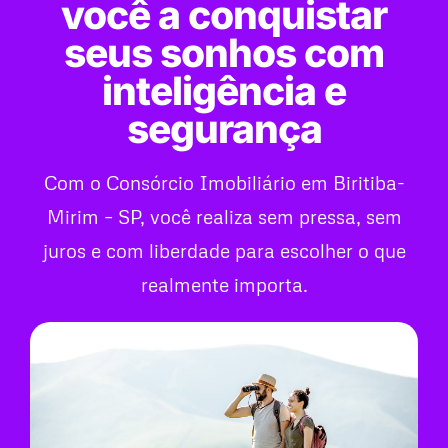
você a conquistar
seus sonhos com
inteligência e
segurança
Com o Consórcio Imobiliário em Biritiba-
Mirim – SP, você realiza sem pressa, sem
juros e com liberdade para escolher o que
realmente importa.