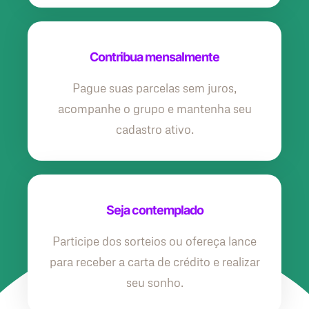
Contribua mensalmente
Pague suas parcelas sem juros,
acompanhe o grupo e mantenha seu
cadastro ativo.
Seja contemplado
Participe dos sorteios ou ofereça lance
para receber a carta de crédito e realizar
seu sonho.