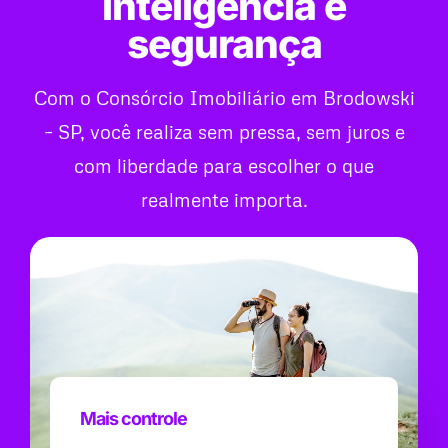
inteligência e
segurança
Com o Consórcio Imobiliário em Brodowski
– SP, você realiza sem pressa, sem juros e
com liberdade para escolher o que
realmente importa.
Mais controle