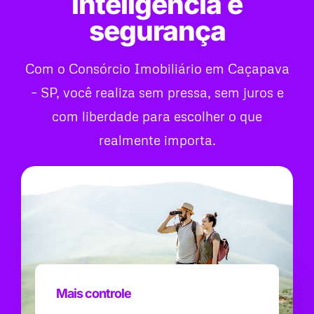
inteligência e
segurança
Com o Consórcio Imobiliário em Caçapava
– SP, você realiza sem pressa, sem juros e
com liberdade para escolher o que
realmente importa.
Mais controle