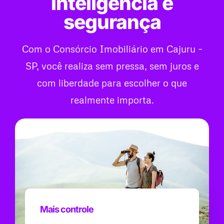
inteligência e
segurança
Com o Consórcio Imobiliário em Cajuru –
SP, você realiza sem pressa, sem juros e
com liberdade para escolher o que
realmente importa.
Mais controle