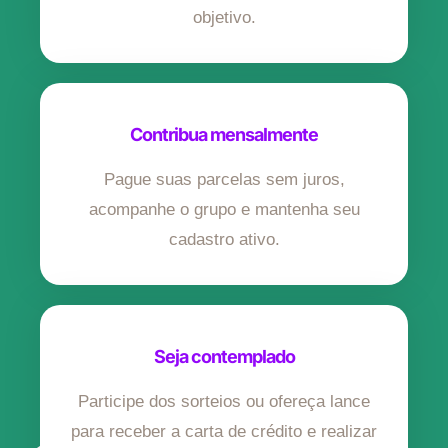
objetivo.
Contribua mensalmente
Pague suas parcelas sem juros,
acompanhe o grupo e mantenha seu
cadastro ativo.
Seja contemplado
Participe dos sorteios ou ofereça lance
para receber a carta de crédito e realizar