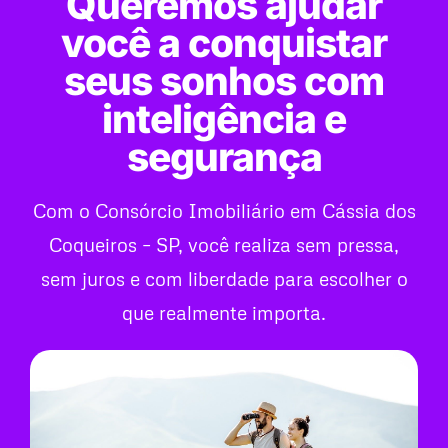
Queremos ajudar
você a conquistar
seus sonhos com
inteligência e
segurança
Com o Consórcio Imobiliário em Cássia dos
Coqueiros – SP, você realiza sem pressa,
sem juros e com liberdade para escolher o
que realmente importa.