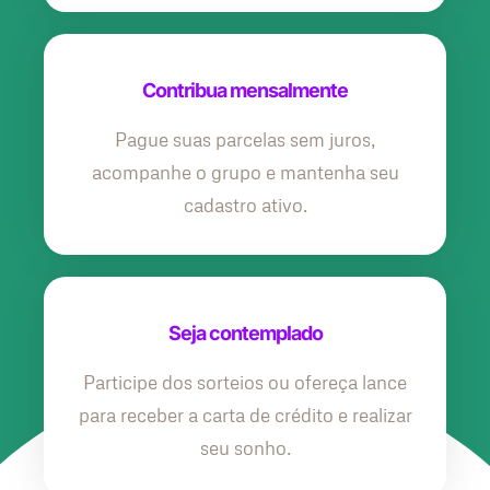
Contribua mensalmente
Pague suas parcelas sem juros,
acompanhe o grupo e mantenha seu
cadastro ativo.
Seja contemplado
Participe dos sorteios ou ofereça lance
para receber a carta de crédito e realizar
seu sonho.