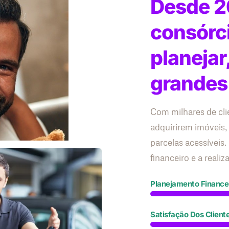
Desde 2
consórc
planejar
grandes
Com milhares de cli
adquirirem imóveis,
parcelas acessívei
financeiro e a reali
Planejamento Finance
Satisfação Dos Client