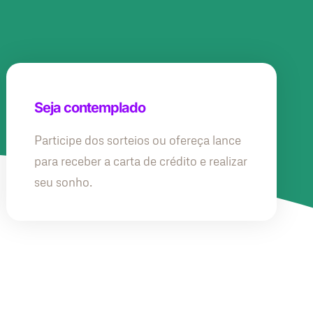
Seja contemplado
Participe dos sorteios ou ofereça lance
para receber a carta de crédito e realizar
seu sonho.