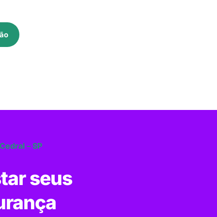
ão
 Cedral – SP
tar seus
urança