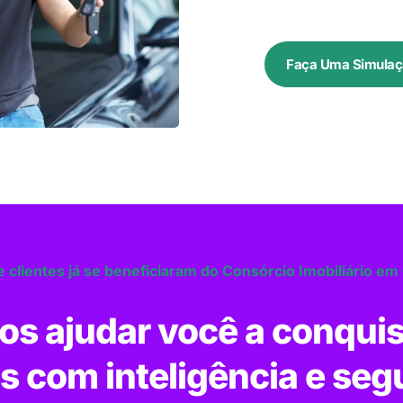
Faça Uma Simulaç
 clientes já se beneficiaram do Consórcio Imobiliário em
s ajudar você a conquis
s com inteligência e seg