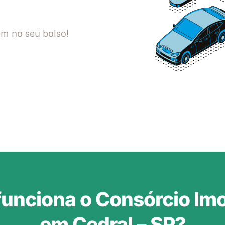
m no seu bolso!
unciona o Consórcio Imob
em Cedral – SP?