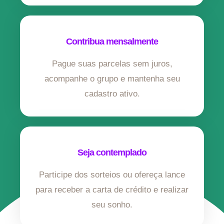
Contribua mensalmente
Pague suas parcelas sem juros,
acompanhe o grupo e mantenha seu
cadastro ativo.
Seja contemplado
Participe dos sorteios ou ofereça lance
para receber a carta de crédito e realizar
seu sonho.