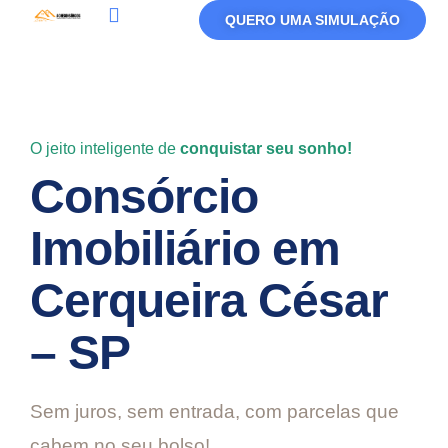
QUERO UMA SIMULAÇÃO
Política De Privacidade
Termos De Uso
O jeito inteligente de
conquistar seu sonho!
Consórcio
Imobiliário em
Cerqueira César
– SP
Sem juros, sem entrada, com parcelas que
cabem no seu bolso!