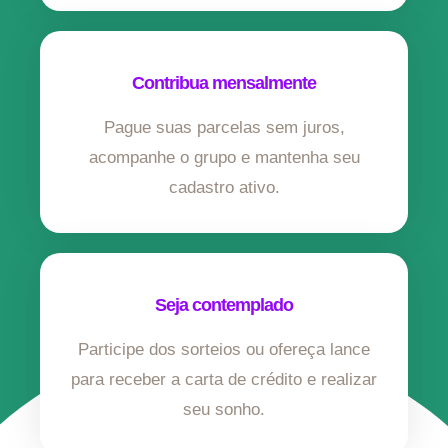
Contribua mensalmente
Pague suas parcelas sem juros,
acompanhe o grupo e mantenha seu
cadastro ativo.
Seja contemplado
Participe dos sorteios ou ofereça lance
para receber a carta de crédito e realizar
seu sonho.