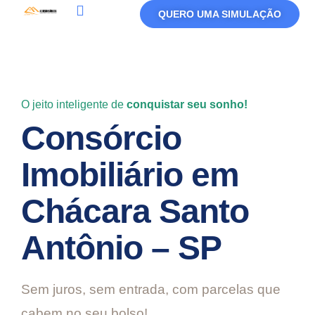
QUERO UMA SIMULAÇÃO
Política De Privacidade
Termos De Uso
O jeito inteligente de
conquistar seu sonho!
Consórcio
Imobiliário em
Chácara Santo
Antônio – SP
Sem juros, sem entrada, com parcelas que
cabem no seu bolso!