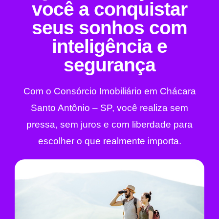
você a conquistar
seus sonhos com
inteligência e
segurança
Com o Consórcio Imobiliário em Chácara
Santo Antônio – SP, você realiza sem
pressa, sem juros e com liberdade para
escolher o que realmente importa.