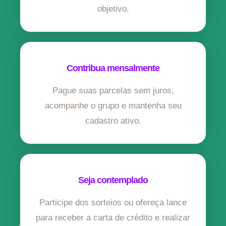
objetivo.
Contribua mensalmente
Pague suas parcelas sem juros,
acompanhe o grupo e mantenha seu
cadastro ativo.
Seja contemplado
Participe dos sorteios ou ofereça lance
para receber a carta de crédito e realizar