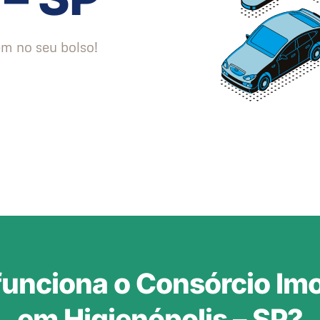
m no seu bolso!
unciona o Consórcio Imob
em Higienópolis – SP?