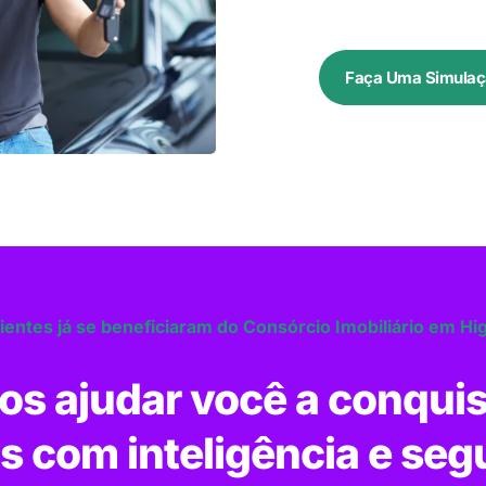
Faça Uma Simulaç
lientes já se beneficiaram do Consórcio Imobiliário em Hig
s ajudar você a conquis
s com inteligência e seg