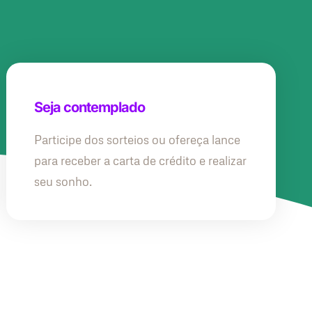
Seja contemplado
Participe dos sorteios ou ofereça lance
para receber a carta de crédito e realizar
seu sonho.