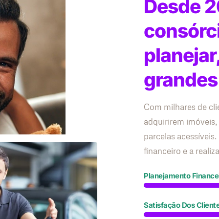
Desde 2
consórc
planejar
grandes
Com milhares de cli
adquirirem imóveis,
parcelas acessívei
financeiro e a reali
Planejamento Finance
Satisfação Dos Client