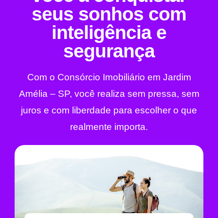
seus sonhos com
inteligência e
segurança
Com o Consórcio Imobiliário em Jardim
Amélia – SP, você realiza sem pressa, sem
juros e com liberdade para escolher o que
realmente importa.