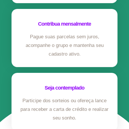
Contribua mensalmente
Pague suas parcelas sem juros,
acompanhe o grupo e mantenha seu
cadastro ativo.
Seja contemplado
Participe dos sorteios ou ofereça lance
para receber a carta de crédito e realizar
seu sonho.