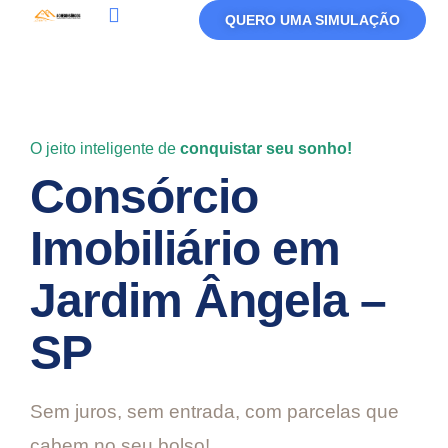
QUERO UMA SIMULAÇÃO
Política De Privacidade
Termos De Uso
O jeito inteligente de
conquistar seu sonho!
Consórcio
Imobiliário em
Jardim Ângela –
SP
Sem juros, sem entrada, com parcelas que
cabem no seu bolso!