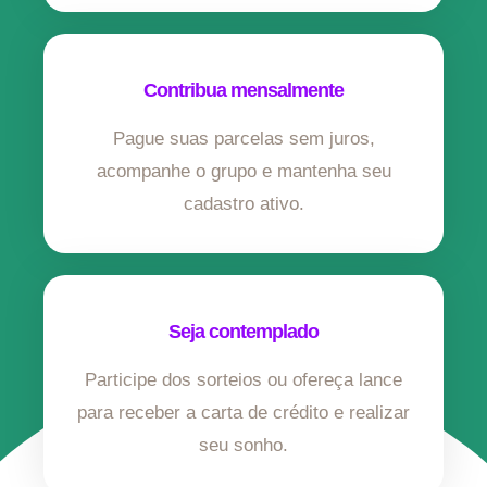
Contribua mensalmente
Pague suas parcelas sem juros,
acompanhe o grupo e mantenha seu
cadastro ativo.
Seja contemplado
Participe dos sorteios ou ofereça lance
para receber a carta de crédito e realizar
seu sonho.