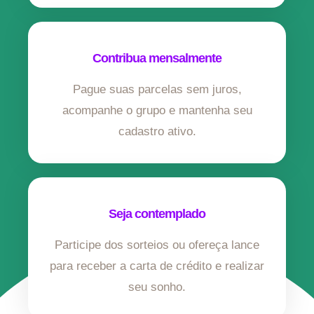
Contribua mensalmente
Pague suas parcelas sem juros,
acompanhe o grupo e mantenha seu
cadastro ativo.
Seja contemplado
Participe dos sorteios ou ofereça lance
para receber a carta de crédito e realizar
seu sonho.