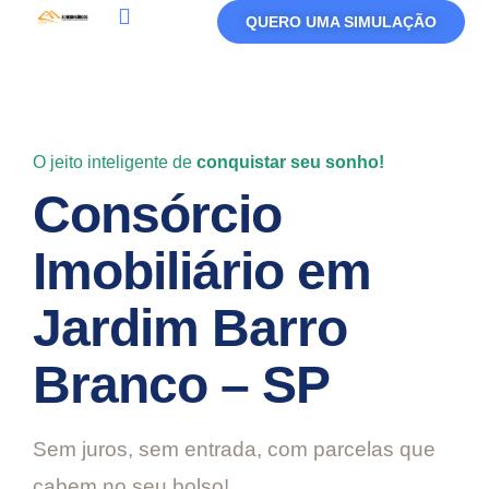
QUERO UMA SIMULAÇÃO
Política De Privacidade
Termos De Uso
O jeito inteligente de
conquistar seu sonho!
Consórcio
Imobiliário em
Jardim Barro
Branco – SP
Sem juros, sem entrada, com parcelas que
cabem no seu bolso!