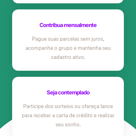
Contribua mensalmente
Pague suas parcelas sem juros,
acompanhe o grupo e mantenha seu
cadastro ativo.
Seja contemplado
Participe dos sorteios ou ofereça lance
para receber a carta de crédito e realizar
seu sonho.