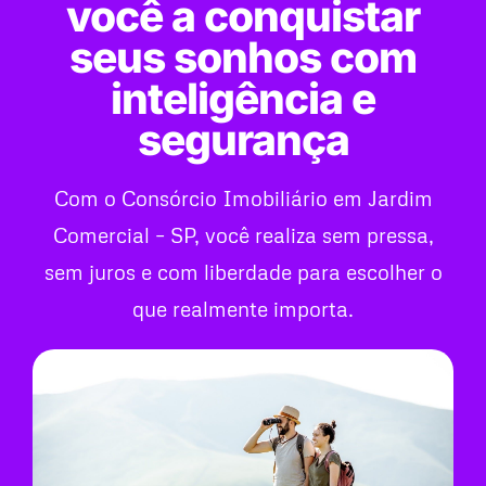
você a conquistar
seus sonhos com
inteligência e
segurança
Com o Consórcio Imobiliário em Jardim
Comercial – SP, você realiza sem pressa,
sem juros e com liberdade para escolher o
que realmente importa.