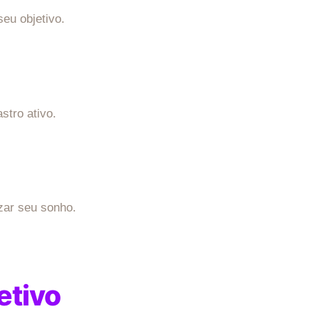
eu objetivo.
tro ativo.
izar seu sonho.
etivo