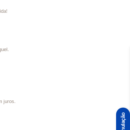
ida!
guel.
 juros.
Simulação