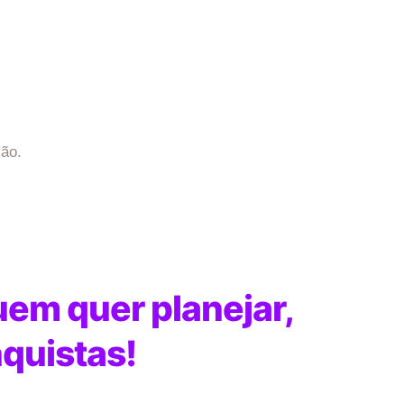
ção.
em quer planejar,
quistas!