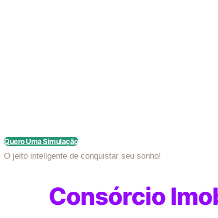
Ir
para
o
conteúdo
Quero Uma Simulação
O jeito inteligente de
conquistar seu sonho!
Consórcio Imob