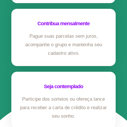
Contribua mensalmente
Pague suas parcelas sem juros,
acompanhe o grupo e mantenha seu
cadastro ativo.
Seja contemplado
Participe dos sorteios ou ofereça lance
para receber a carta de crédito e realizar
seu sonho.