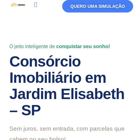
QUERO UMA SIMULAÇÃO
Política De Privacidade
Termos De Uso
O jeito inteligente de
conquistar seu sonho!
Consórcio
Imobiliário em
Jardim Elisabeth
– SP
Sem juros, sem entrada, com parcelas que
cabem no seu bolso!