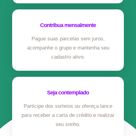
Contribua mensalmente
Pague suas parcelas sem juros,
acompanhe o grupo e mantenha seu
cadastro ativo.
Seja contemplado
Participe dos sorteios ou ofereça lance
para receber a carta de crédito e realizar
seu sonho.