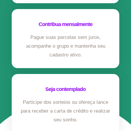
Contribua mensalmente
Pague suas parcelas sem juros,
acompanhe o grupo e mantenha seu
cadastro ativo.
Seja contemplado
Participe dos sorteios ou ofereça lance
para receber a carta de crédito e realizar
seu sonho.