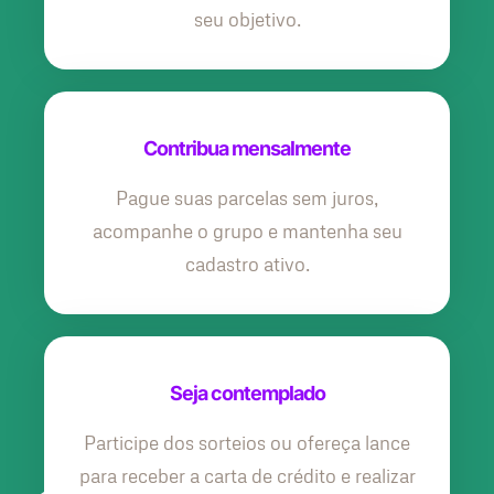
seu objetivo.
Contribua mensalmente
Pague suas parcelas sem juros,
acompanhe o grupo e mantenha seu
cadastro ativo.
Seja contemplado
Participe dos sorteios ou ofereça lance
para receber a carta de crédito e realizar