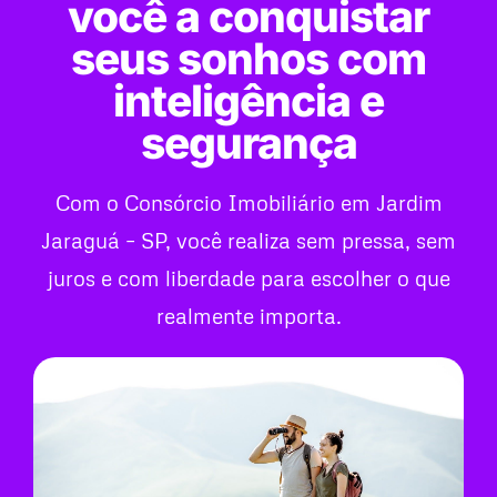
você a conquistar
seus sonhos com
inteligência e
segurança
Com o Consórcio Imobiliário em Jardim
Jaraguá – SP, você realiza sem pressa, sem
juros e com liberdade para escolher o que
realmente importa.