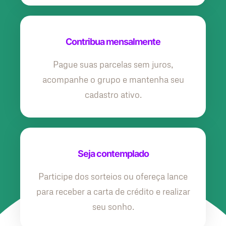
Contribua mensalmente
Pague suas parcelas sem juros,
acompanhe o grupo e mantenha seu
cadastro ativo.
Seja contemplado
Participe dos sorteios ou ofereça lance
para receber a carta de crédito e realizar
seu sonho.