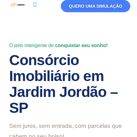
QUERO UMA SIMULAÇÃO
Política De Privacidade
Termos De Uso
O jeito inteligente de
conquistar seu sonho!
Consórcio
Imobiliário em
Jardim Jordão –
SP
Sem juros, sem entrada, com parcelas que
cabem no seu bolso!