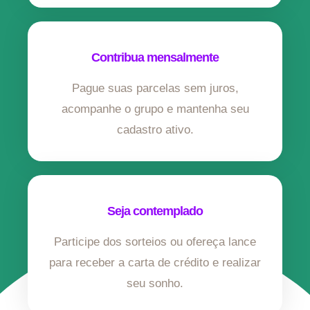
Contribua mensalmente
Pague suas parcelas sem juros,
acompanhe o grupo e mantenha seu
cadastro ativo.
Seja contemplado
Participe dos sorteios ou ofereça lance
para receber a carta de crédito e realizar
seu sonho.