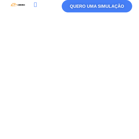
QUERO UMA SIMULAÇÃO
Política De Privacidade
Termos De Uso