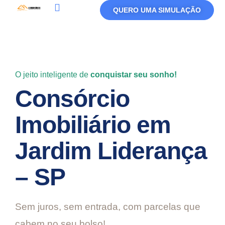
QUERO UMA SIMULAÇÃO
Política De Privacidade
Termos De Uso
O jeito inteligente de
conquistar seu sonho!
Consórcio
Imobiliário em
Jardim Liderança
– SP
Sem juros, sem entrada, com parcelas que
cabem no seu bolso!