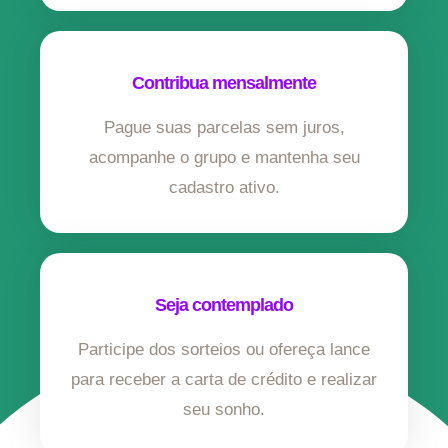
Contribua mensalmente
Pague suas parcelas sem juros,
acompanhe o grupo e mantenha seu
cadastro ativo.
Seja contemplado
Participe dos sorteios ou ofereça lance
para receber a carta de crédito e realizar
seu sonho.