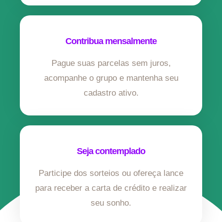
Contribua mensalmente
Pague suas parcelas sem juros,
acompanhe o grupo e mantenha seu
cadastro ativo.
Seja contemplado
Participe dos sorteios ou ofereça lance
para receber a carta de crédito e realizar
seu sonho.