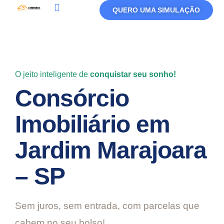
QUERO UMA SIMULAÇÃO
Política De Privacidade
Termos De Uso
O jeito inteligente de
conquistar seu sonho!
Consórcio
Imobiliário em
Jardim Marajoara
– SP
Sem juros, sem entrada, com parcelas que
cabem no seu bolso!