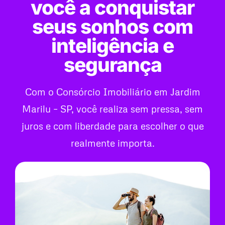
você a conquistar
seus sonhos com
inteligência e
segurança
Com o Consórcio Imobiliário em Jardim
Marilu – SP, você realiza sem pressa, sem
juros e com liberdade para escolher o que
realmente importa.