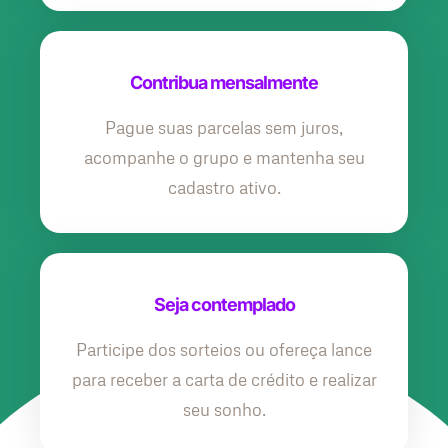
Contribua mensalmente
Pague suas parcelas sem juros,
acompanhe o grupo e mantenha seu
cadastro ativo.
Seja contemplado
Participe dos sorteios ou ofereça lance
para receber a carta de crédito e realizar
seu sonho.