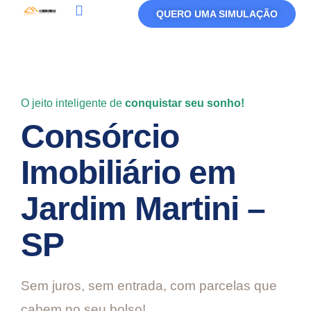
QUERO UMA SIMULAÇÃO
Política De Privacidade
Termos De Uso
O jeito inteligente de
conquistar seu sonho!
Consórcio
Imobiliário em
Jardim Martini –
SP
Sem juros, sem entrada, com parcelas que
cabem no seu bolso!