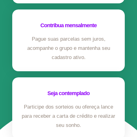
Contribua mensalmente
Pague suas parcelas sem juros,
acompanhe o grupo e mantenha seu
cadastro ativo.
Seja contemplado
Participe dos sorteios ou ofereça lance
para receber a carta de crédito e realizar
seu sonho.