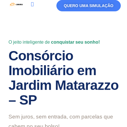
QUERO UMA SIMULAÇÃO
Política De Privacidade
Termos De Uso
O jeito inteligente de
conquistar seu sonho!
Consórcio
Imobiliário em
Jardim Matarazzo
– SP
Sem juros, sem entrada, com parcelas que
cabem no seu bolso!