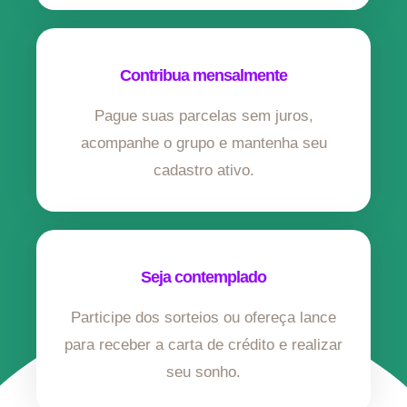
Contribua mensalmente
Pague suas parcelas sem juros,
acompanhe o grupo e mantenha seu
cadastro ativo.
Seja contemplado
Participe dos sorteios ou ofereça lance
para receber a carta de crédito e realizar
seu sonho.