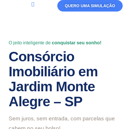
QUERO UMA SIMULAÇÃO
Política De Privacidade
Termos De Uso
O jeito inteligente de
conquistar seu sonho!
Consórcio
Imobiliário em
Jardim Monte
Alegre – SP
Sem juros, sem entrada, com parcelas que
cabem no seu bolso!