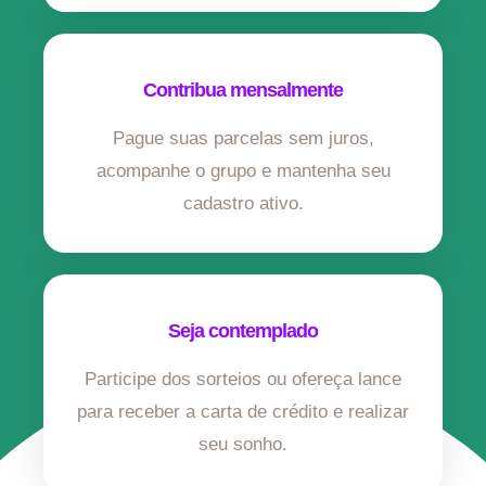
Contribua mensalmente
Pague suas parcelas sem juros,
acompanhe o grupo e mantenha seu
cadastro ativo.
Seja contemplado
Participe dos sorteios ou ofereça lance
para receber a carta de crédito e realizar
seu sonho.