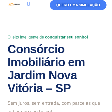
QUERO UMA SIMULAÇÃO
Política De Privacidade
Termos De Uso
O jeito inteligente de
conquistar seu sonho!
Consórcio
Imobiliário em
Jardim Nova
Vitória – SP
Sem juros, sem entrada, com parcelas que
cabem no seu bolso!