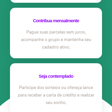
Contribua mensalmente
Pague suas parcelas sem juros,
acompanhe o grupo e mantenha seu
cadastro ativo.
Seja contemplado
Participe dos sorteios ou ofereça lance
para receber a carta de crédito e realizar
seu sonho.