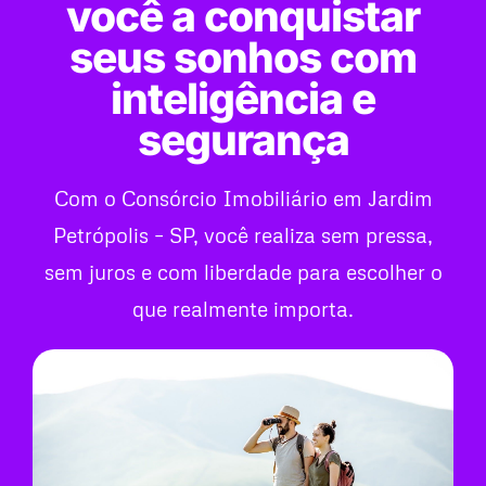
você a conquistar
seus sonhos com
inteligência e
segurança
Com o Consórcio Imobiliário em Jardim
Petrópolis – SP, você realiza sem pressa,
sem juros e com liberdade para escolher o
que realmente importa.