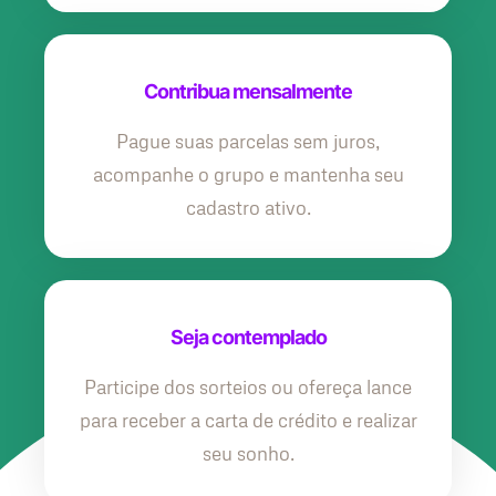
Contribua mensalmente
Pague suas parcelas sem juros,
acompanhe o grupo e mantenha seu
cadastro ativo.
Seja contemplado
Participe dos sorteios ou ofereça lance
para receber a carta de crédito e realizar
seu sonho.