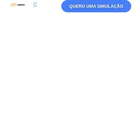
QUERO UMA SIMULAÇÃO
Política De Privacidade
Termos De Uso