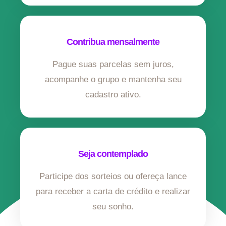
Contribua mensalmente
Pague suas parcelas sem juros,
acompanhe o grupo e mantenha seu
cadastro ativo.
Seja contemplado
Participe dos sorteios ou ofereça lance
para receber a carta de crédito e realizar
seu sonho.