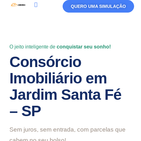
QUERO UMA SIMULAÇÃO
Política De Privacidade
Termos De Uso
O jeito inteligente de
conquistar seu sonho!
Consórcio
Imobiliário em
Jardim Santa Fé
– SP
Sem juros, sem entrada, com parcelas que
cabem no seu bolso!