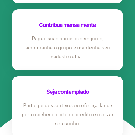
Contribua mensalmente
Pague suas parcelas sem juros,
acompanhe o grupo e mantenha seu
cadastro ativo.
Seja contemplado
Participe dos sorteios ou ofereça lance
para receber a carta de crédito e realizar
seu sonho.