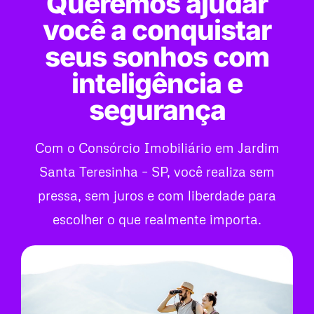
Queremos ajudar
você a conquistar
seus sonhos com
inteligência e
segurança
Com o Consórcio Imobiliário em Jardim
Santa Teresinha – SP, você realiza sem
pressa, sem juros e com liberdade para
escolher o que realmente importa.