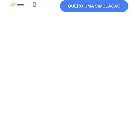
QUERO UMA SIMULAÇÃO
Política De Privacidade
Termos De Uso