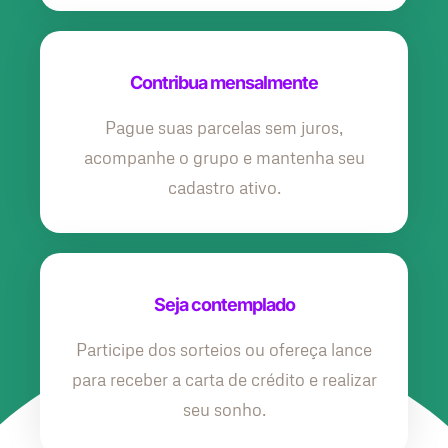
Contribua mensalmente
Pague suas parcelas sem juros,
acompanhe o grupo e mantenha seu
cadastro ativo.
Seja contemplado
Participe dos sorteios ou ofereça lance
para receber a carta de crédito e realizar
seu sonho.