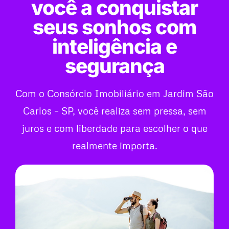
você a conquistar
seus sonhos com
inteligência e
segurança
Com o Consórcio Imobiliário em Jardim São
Carlos – SP, você realiza sem pressa, sem
juros e com liberdade para escolher o que
realmente importa.