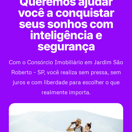
Queremos ajudar
você a conquistar
seus sonhos com
inteligência e
segurança
Com o Consórcio Imobiliário em Jardim São
Roberto – SP, você realiza sem pressa, sem
juros e com liberdade para escolher o que
realmente importa.