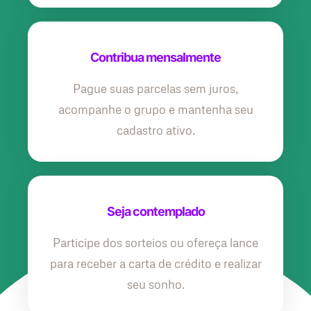
Contribua mensalmente
Pague suas parcelas sem juros,
acompanhe o grupo e mantenha seu
cadastro ativo.
Seja contemplado
Participe dos sorteios ou ofereça lance
para receber a carta de crédito e realizar
seu sonho.