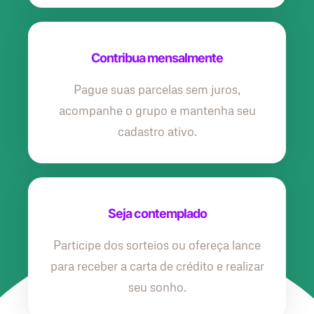
Contribua mensalmente
Pague suas parcelas sem juros,
acompanhe o grupo e mantenha seu
cadastro ativo.
Seja contemplado
Participe dos sorteios ou ofereça lance
para receber a carta de crédito e realizar
seu sonho.