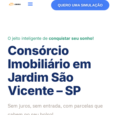
QUERO UMA SIMULAÇÃO
Política De Privacidade
Termos De Uso
O jeito inteligente de
conquistar seu sonho!
Consórcio
Imobiliário em
Jardim São
Vicente – SP
Sem juros, sem entrada, com parcelas que
cabem no seu bolso!