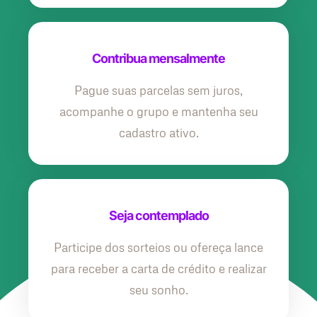
Contribua mensalmente
Pague suas parcelas sem juros,
acompanhe o grupo e mantenha seu
cadastro ativo.
Seja contemplado
Participe dos sorteios ou ofereça lance
para receber a carta de crédito e realizar
seu sonho.