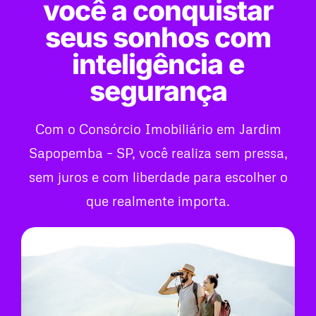
você a conquistar
seus sonhos com
inteligência e
segurança
Com o Consórcio Imobiliário em Jardim
Sapopemba – SP, você realiza sem pressa,
sem juros e com liberdade para escolher o
que realmente importa.