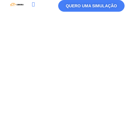
QUERO UMA SIMULAÇÃO
Política De Privacidade
Termos De Uso