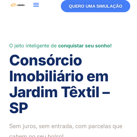
QUERO UMA SIMULAÇÃO
Política De Privacidade
Termos De Uso
O jeito inteligente de
conquistar seu sonho!
Consórcio
Imobiliário em
Jardim Têxtil –
SP
Sem juros, sem entrada, com parcelas que
cabem no seu bolso!