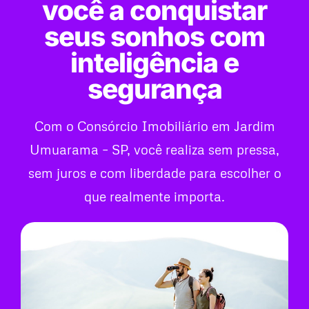
você a conquistar
seus sonhos com
inteligência e
segurança
Com o Consórcio Imobiliário em Jardim
Umuarama – SP, você realiza sem pressa,
sem juros e com liberdade para escolher o
que realmente importa.