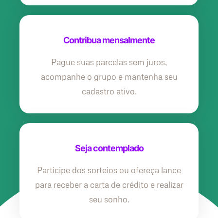
Contribua mensalmente
Pague suas parcelas sem juros,
acompanhe o grupo e mantenha seu
cadastro ativo.
Seja contemplado
Participe dos sorteios ou ofereça lance
para receber a carta de crédito e realizar
seu sonho.