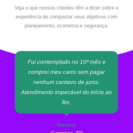
Veja o que nossos clientes têm a dizer sobre a
experiência de conquistar seus objetivos com
planejamento, economia e segurança.
Fui contemplado no 10º mês e
comprei meu carro sem pagar
nenhum centavo de juros.
Atendimento impecável do início ao
fim.
Marcos A.