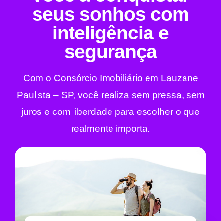
seus sonhos com
inteligência e
segurança
Com o Consórcio Imobiliário em Lauzane
Paulista – SP, você realiza sem pressa, sem
juros e com liberdade para escolher o que
realmente importa.