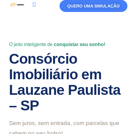
QUERO UMA SIMULAÇÃO
Política De Privacidade
Termos De Uso
O jeito inteligente de
conquistar seu sonho!
Consórcio
Imobiliário em
Lauzane Paulista
– SP
Sem juros, sem entrada, com parcelas que
cabem no seu bolso!