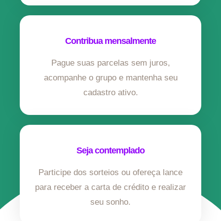
Contribua mensalmente
Pague suas parcelas sem juros,
acompanhe o grupo e mantenha seu
cadastro ativo.
Seja contemplado
Participe dos sorteios ou ofereça lance
para receber a carta de crédito e realizar
seu sonho.