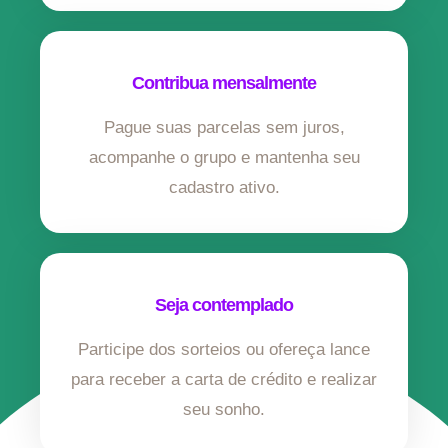
Contribua mensalmente
Pague suas parcelas sem juros,
acompanhe o grupo e mantenha seu
cadastro ativo.
Seja contemplado
Participe dos sorteios ou ofereça lance
para receber a carta de crédito e realizar
seu sonho.