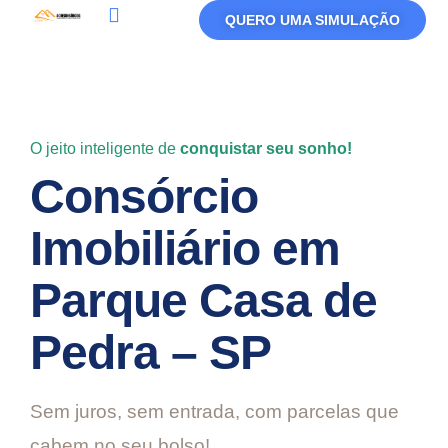
QUERO UMA SIMULAÇÃO
Política De Privacidade
Termos De Uso
O jeito inteligente de
conquistar seu sonho!
Consórcio
Imobiliário em
Parque Casa de
Pedra – SP
Sem juros, sem entrada, com parcelas que
cabem no seu bolso!