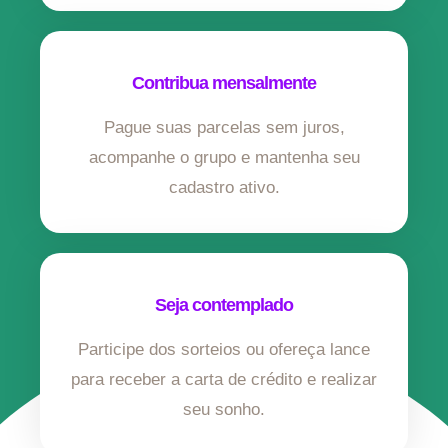
Contribua mensalmente
Pague suas parcelas sem juros,
acompanhe o grupo e mantenha seu
cadastro ativo.
Seja contemplado
Participe dos sorteios ou ofereça lance
para receber a carta de crédito e realizar
seu sonho.