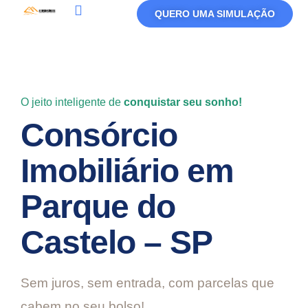
QUERO UMA SIMULAÇÃO
Política De Privacidade
Termos De Uso
O jeito inteligente de
conquistar seu sonho!
Consórcio
Imobiliário em
Parque do
Castelo – SP
Sem juros, sem entrada, com parcelas que
cabem no seu bolso!