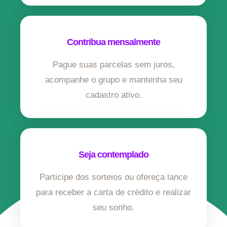
Contribua mensalmente
Pague suas parcelas sem juros,
acompanhe o grupo e mantenha seu
cadastro ativo.
Seja contemplado
Participe dos sorteios ou ofereça lance
para receber a carta de crédito e realizar
seu sonho.