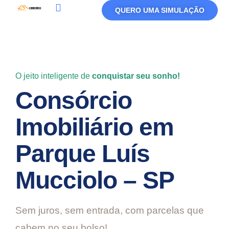
QUERO UMA SIMULAÇÃO
Política De Privacidade
Termos De Uso
O jeito inteligente de
conquistar seu sonho!
Consórcio
Imobiliário em
Parque Luís
Mucciolo – SP
Sem juros, sem entrada, com parcelas que
cabem no seu bolso!