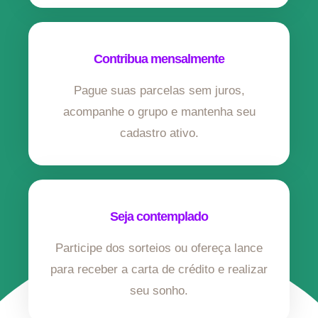
Contribua mensalmente
Pague suas parcelas sem juros,
acompanhe o grupo e mantenha seu
cadastro ativo.
Seja contemplado
Participe dos sorteios ou ofereça lance
para receber a carta de crédito e realizar
seu sonho.