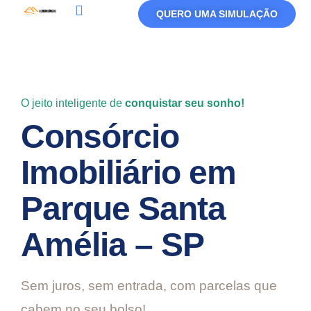
QUERO UMA SIMULAÇÃO
Política De Privacidade
Termos De Uso
O jeito inteligente de
conquistar seu sonho!
Consórcio
Imobiliário em
Parque Santa
Amélia – SP
Sem juros, sem entrada, com parcelas que
cabem no seu bolso!