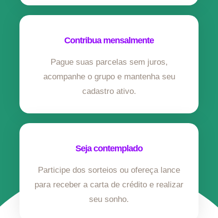
Contribua mensalmente
Pague suas parcelas sem juros,
acompanhe o grupo e mantenha seu
cadastro ativo.
Seja contemplado
Participe dos sorteios ou ofereça lance
para receber a carta de crédito e realizar
seu sonho.